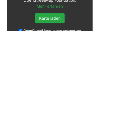
OpenStreetMap Foundation.
Mehr erfahren
Karte laden
OpenStreetMaps immer entsperren