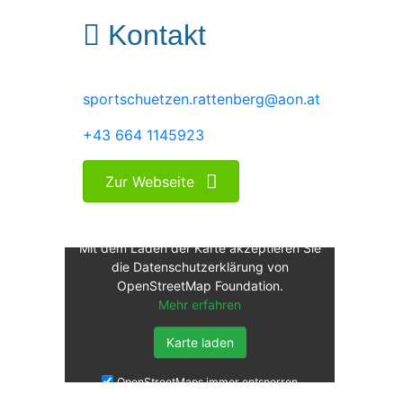
Kontakt
sportschuetzen.rattenberg@aon.at
+43 664 1145923
Zur Webseite
Mit dem Laden der Karte akzeptieren Sie
die Datenschutzerklärung von
OpenStreetMap Foundation.
Mehr erfahren
Karte laden
OpenStreetMaps immer entsperren