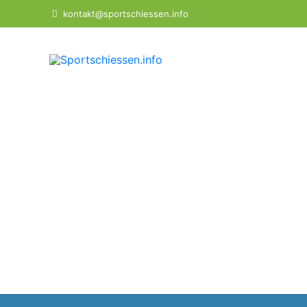
Zum
kontakt@sportschiessen.info
Inhalt
springen