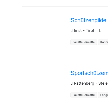
Schützengilde
Imst
-
Tirol
Faustfeuerwaffe
Kanti
Sportschützen
Rattenberg
-
Stei
Faustfeuerwaffe
Lang