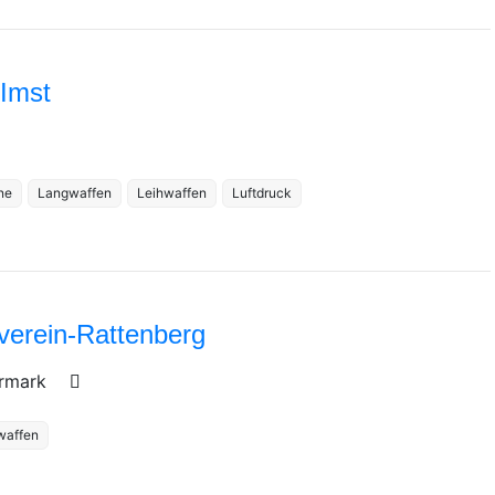
 Imst
ne
Langwaffen
Leihwaffen
Luftdruck
verein-Rattenberg
ermark
waffen