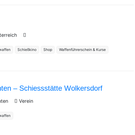
terreich
waffen
Schießkino
Shop
Waffenführerschein & Kurse
ten – Schiessstätte Wolkersdorf
nten
Verein
waffen