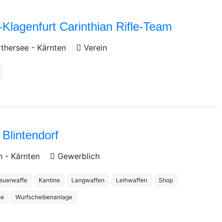
Klagenfurt Carinthian Rifle-Team
rthersee
-
Kärnten
Verein
Blintendorf
an
-
Kärnten
Gewerblich
euerwaffe
Kantine
Langwaffen
Leihwaffen
Shop
se
Wurfscheibenanlage