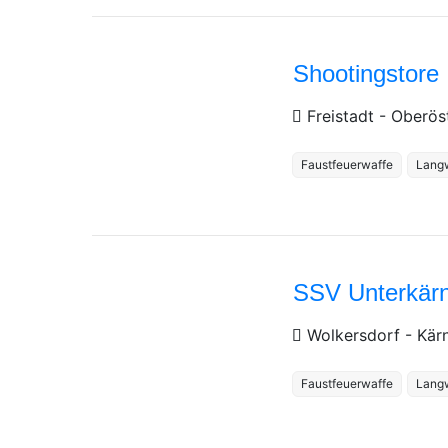
Shootingstore
Freistadt
-
Oberös
Faustfeuerwaffe
Lang
SSV Unterkärn
Wolkersdorf
-
Kär
Faustfeuerwaffe
Lang