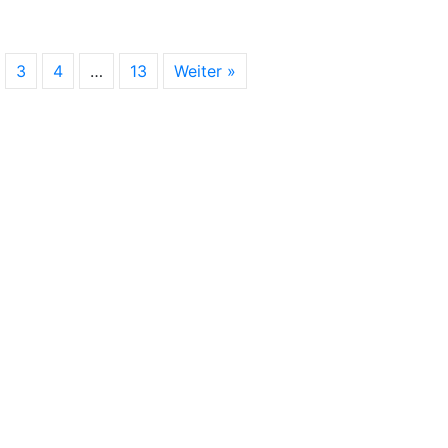
3
4
…
13
Weiter »