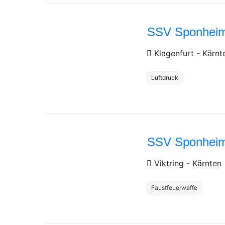
SSV Sponheim
Klagenfurt
-
Kärnt
Luftdruck
SSV Sponheim 
Viktring
-
Kärnten
Faustfeuerwaffe