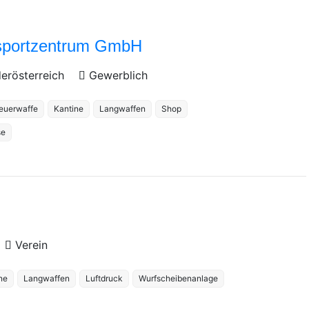
portzentrum GmbH
erösterreich
Gewerblich
euerwaffe
Kantine
Langwaffen
Shop
se
Verein
ne
Langwaffen
Luftdruck
Wurfscheibenanlage